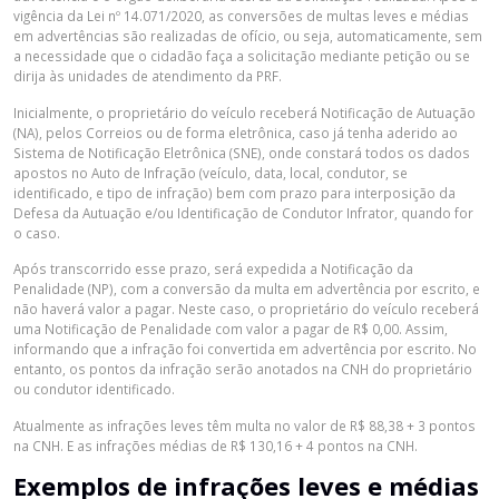
vigência da Lei nº 14.071/2020, as conversões de multas leves e médias
em advertências são realizadas de ofício, ou seja, automaticamente, sem
a necessidade que o cidadão faça a solicitação mediante petição ou se
dirija às unidades de atendimento da PRF.
Inicialmente, o proprietário do veículo receberá Notificação de Autuação
(NA), pelos Correios ou de forma eletrônica, caso já tenha aderido ao
Sistema de Notificação Eletrônica (SNE), onde constará todos os dados
apostos no Auto de Infração (veículo, data, local, condutor, se
identificado, e tipo de infração) bem com prazo para interposição da
Defesa da Autuação e/ou Identificação de Condutor Infrator, quando for
o caso.
Após transcorrido esse prazo, será expedida a Notificação da
Penalidade (NP), com a conversão da multa em advertência por escrito, e
não haverá valor a pagar. Neste caso, o proprietário do veículo receberá
uma Notificação de Penalidade com valor a pagar de R$ 0,00. Assim,
informando que a infração foi convertida em advertência por escrito. No
entanto, os pontos da infração serão anotados na CNH do proprietário
ou condutor identificado.
Atualmente as infrações leves têm multa no valor de R$ 88,38 + 3 pontos
na CNH. E as infrações médias de R$ 130,16 + 4 pontos na CNH.
Exemplos de infrações leves e médias