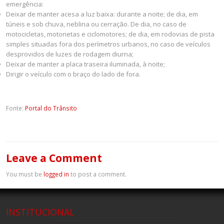
emergência:
Deixar de manter acesa a luz baixa: durante a noite; de dia, em
túneis e sob chuva, neblina ou cerração. De dia, no caso de
motocicletas, motonetas e ciclomotores; de dia, em rodovias de pista
simples situadas fora dos perímetros urbanos, no caso de veículos
desprovidos de luzes de rodagem diurna;
Deixar de manter a placa traseira iluminada, à noite;
Dirigir o veículo com o braço do lado de fora.
Fonte:
Portal do Trânsito
Leave a Comment
You must be
logged in
to post a comment.
INSTITUCIONAL