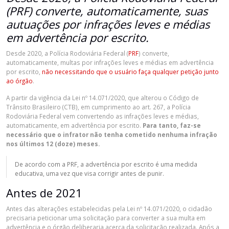
(PRF) converte, automaticamente, suas
autuações por infrações leves e médias
em advertência por escrito.
Desde 2020, a Polícia Rodoviária Federal (
PRF
) converte,
automaticamente, multas por infrações leves e médias em advertência
por escrito,
não necessitando que o usuário faça qualquer petição junto
ao órgão
.
A partir da vigência da Lei nº 14.071/2020, que alterou o Código de
Trânsito Brasileiro (CTB), em cumprimento ao art. 267, a Polícia
Rodoviária Federal vem convertendo as infrações leves e médias,
automaticamente, em advertência por escrito.
Para tanto, faz-se
necessário que o infrator não tenha cometido nenhuma infração
nos últimos 12 (doze) meses.
De acordo com a PRF, a advertência por escrito é uma medida
educativa, uma vez que visa corrigir antes de punir.
Antes de 2021
Antes das alterações estabelecidas pela Lei nº 14.071/2020, o cidadão
precisaria peticionar uma solicitação para converter a sua multa em
advertência e o órgão deliberaria acerca da solicitação realizada. Após a