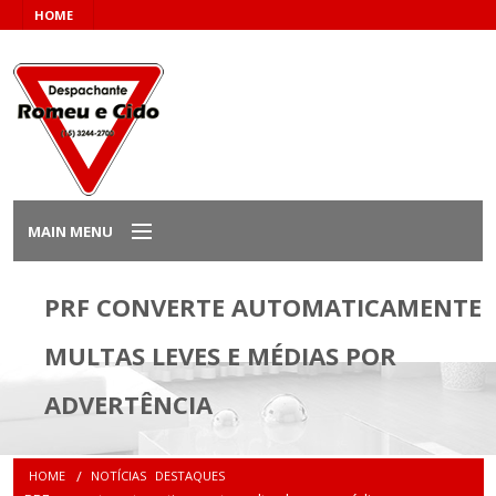
HOME
MAIN MENU
Home
PRF CONVERTE AUTOMATICAMENTE
MULTAS LEVES E MÉDIAS POR
Sobre Nós
ADVERTÊNCIA
Serviços
Notícias
HOME
NOTÍCIAS
DESTAQUES