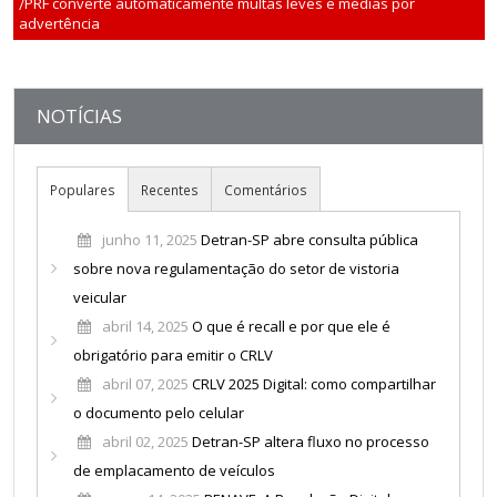
PRF converte automaticamente multas leves e médias por
Consultas
advertência
Documentos
NOTÍCIAS
Contato
Populares
Recentes
Comentários
junho 11, 2025
Detran-SP abre consulta pública
sobre nova regulamentação do setor de vistoria
veicular
abril 14, 2025
O que é recall e por que ele é
obrigatório para emitir o CRLV
abril 07, 2025
CRLV 2025 Digital: como compartilhar
o documento pelo celular
abril 02, 2025
Detran-SP altera fluxo no processo
de emplacamento de veículos